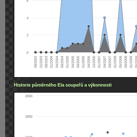
6
4
2
0
04/2005
04/2004
01/2003
01/2009
01/2008
01/2007
01/2006
01/2005
01/2004
08/2002
09/2008
09/2007
10/2006
09/2005
09/2004
08/2003
05/2
05/2008
04/2007
04/2006
Historie půměrného Ela soupeřů a výkonnosti
2000
1800