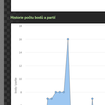
Historie počtu bodů a partií
18
16
14
12
body / partie
10
8