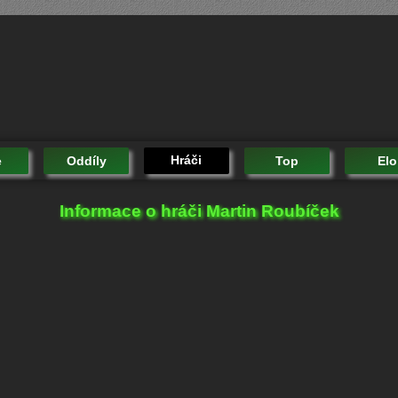
Hráči
e
Oddíly
Top
Elo
Informace o hráči Martin Roubíček