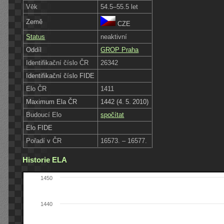
Věk
54.5–55.5 let
Země
CZE
Status
neaktivní
Oddíl
GROP Praha
Identifikační číslo ČR
26342
Identifikační číslo FIDE
Elo ČR
1411
Maximum Ela ČR
1442 (4. 5. 2010)
Budoucí Elo
spočítat
Elo FIDE
Pořadí v ČR
16573. – 16577.
Historie ELA
1450
1440