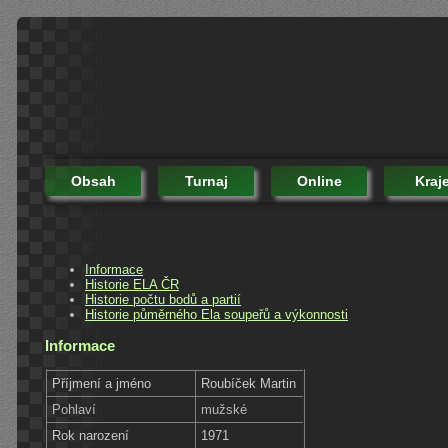
Obsah
Turnaj
Online
Kraj
Informace
Historie ELA ČR
Historie počtu bodů a partií
Historie půměrného Ela soupeřů a výkonnosti
Informace
Příjmení a jméno
Roubíček Martin
Pohlaví
mužské
Rok narození
1971