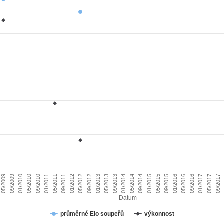
01/2010
09/2015
09/2011
05/2017
05/2013
05/2009
01/2015
01/2011
09/2016
09/2012
05/2014
05/2010
01/2016
01/2012
09/2017
09/2013
09/2009
05/2015
05/2011
01/2017
01/2013
09/2014
09/2010
05/2016
05/2012
01/2014
Datum
průměrné Elo soupeřů
výkonnost