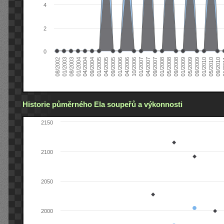
4
2
0
04/2006
05/2008
09/2004
05/2010
10/2006
08/2002
09/2008
01/2005
09/2010
01/2007
01/2003
01/2009
04/2005
01
04/2007
08/2003
05/2009
09/2005
09/2007
01/2004
09/2009
01/2006
01/2008
04/2004
01/2010
Historie půměrného Ela soupeřů a výkonnosti
2150
2100
2050
2000