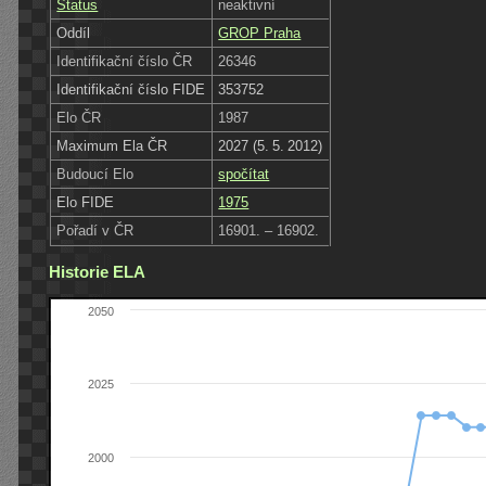
Status
neaktivní
Oddíl
GROP Praha
Identifikační číslo ČR
26346
Identifikační číslo FIDE
353752
Elo ČR
1987
Maximum Ela ČR
2027 (5. 5. 2012)
Budoucí Elo
spočítat
Elo FIDE
1975
Pořadí v ČR
16901. – 16902.
Historie ELA
2050
2025
2000