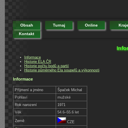
Obsah
Turnaj
Online
Kraj
Kontakt
Info
Informace
Historie ELA ČR
Historie počtu bodů a partií
Historie půměrného Ela soupeřů a výkonnosti
Informace
Příjmení a jméno
Špaček Michal
Pohlaví
mužské
Rok narození
1971
Věk
54.6–55.6 let
Země
CZE