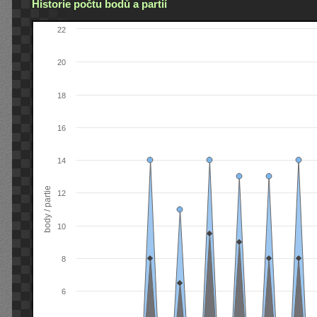
Historie počtu bodů a partií
22
20
18
16
14
body / partie
12
10
8
6