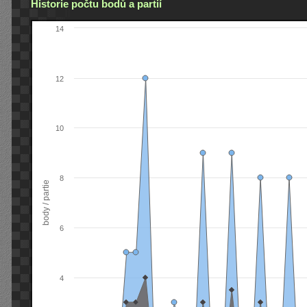
Historie počtu bodů a partií
14
12
10
8
body / partie
6
4