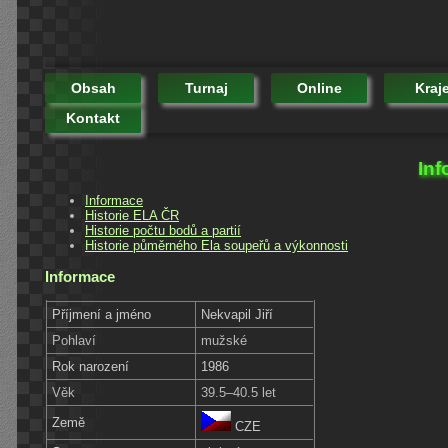
Obsah
Turnaj
Online
Kraj
Kontakt
Inf
Informace
Historie ELA ČR
Historie počtu bodů a partií
Historie půměrného Ela soupeřů a výkonnosti
Informace
Příjmení a jméno
Nekvapil Jiří
Pohlaví
mužské
Rok narození
1986
Věk
39.5–40.5 let
Země
CZE