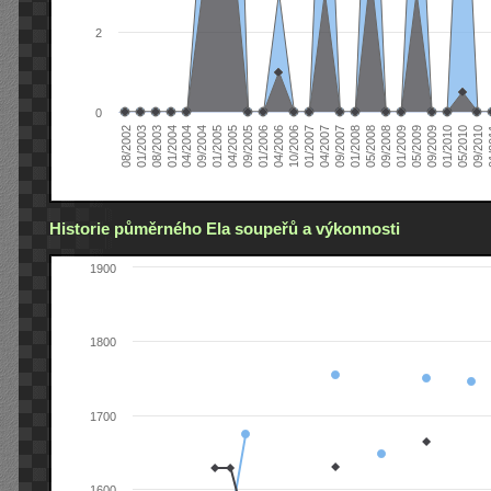
2
0
04/2006
05/2008
09/2004
05/2010
10/2006
08/2002
09/2008
01/2005
09/2010
01/2007
01/2003
01/2009
04/2005
01
04/2007
08/2003
05/2009
09/2005
09/2007
01/2004
09/2009
01/2006
01/2008
04/2004
01/2010
Historie půměrného Ela soupeřů a výkonnosti
1900
1800
1700
1600