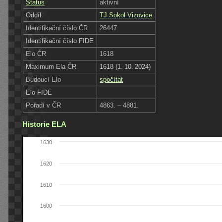
Status
aktivní
Oddíl
TJ Sokol Vizovice
Identifikační číslo ČR
26447
Identifikační číslo FIDE
Elo ČR
1618
Maximum Ela ČR
1618 (1. 10. 2024)
Budoucí Elo
spočítat
Elo FIDE
Pořadí v ČR
4863. – 4881.
Historie ELA
1630
1620
1610
1600