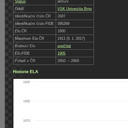
Status
aktivní
Oddíl
VSK Univerzita Brno
Identifikační číslo ČR
2687
Identifikační číslo FIDE
395269
Elo ČR
1800
Maximum Ela ČR
1911 (5. 1. 2017)
Budoucí Elo
spočítat
Elo FIDE
1905
Pořadí v ČR
2850. – 2868.
Historie ELA
1925
1900
1875