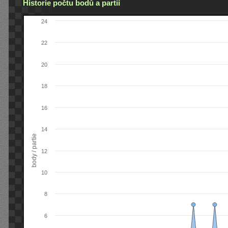
Historie počtu bodů a partií
24
22
20
18
16
14
body / partie
12
10
8
6