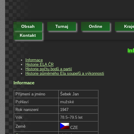
Obsah
Turnaj
Online
Kraj
Kontakt
In
Informace
Historie ELA ČR
Historie počtu bodů a partií
Historie půměrného Ela soupeřů a výkonnosti
Informace
Příjmení a jméno
Šebek Jan
Pohlaví
mužské
Rok narození
1947
Věk
78.5–79.5 let
Země
CZE