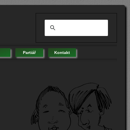
Partiář
Kontakt