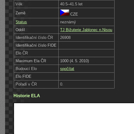
Věk
40.5–41.5 let
Země
CZE
Status
neznámý
Oddíl
TJ Bižuterie Jablonec n.Nisou
Identifikační číslo ČR
26908
Identifikační číslo FIDE
Elo ČR
Maximum Ela ČR
1000 (4. 5. 2010)
Budoucí Elo
spočítat
Elo FIDE
Pořadí v ČR
0.
Historie ELA