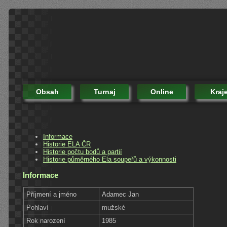
Obsah
Turnaj
Online
Kraj
Informace
Historie ELA ČR
Historie počtu bodů a partií
Historie půměrného Ela soupeřů a výkonnosti
Informace
Příjmení a jméno
Adamec Jan
Pohlaví
mužské
Rok narození
1985