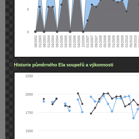
5
0
04/2006
05/2008
09/2004
05/2010
10/2006
08/2002
09/2008
01/2005
09/2010
01/2007
01/2003
01/2009
04/2005
01
04/2007
08/2003
05/2009
09/2005
09/2007
01/2004
09/2009
01/2006
01/2008
04/2004
01/2010
Historie půměrného Ela soupeřů a výkonnosti
2250
2000
1750
1500