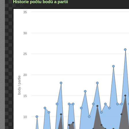
Historie počtu bodů a partií
35
30
25
20
body / partie
15
10