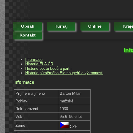
Obsah
Turnaj
Online
Kraj
Kontakt
Inf
Informace
Historie ELA ČR
Historie počtu bodů a partií
Historie půměrného Ela soupeřů a výkonnosti
Informace
Příjmení a jméno
Bartoň Milan
Pohlaví
mužské
Rok narození
1930
Věk
95.6–96.6 let
Země
CZE