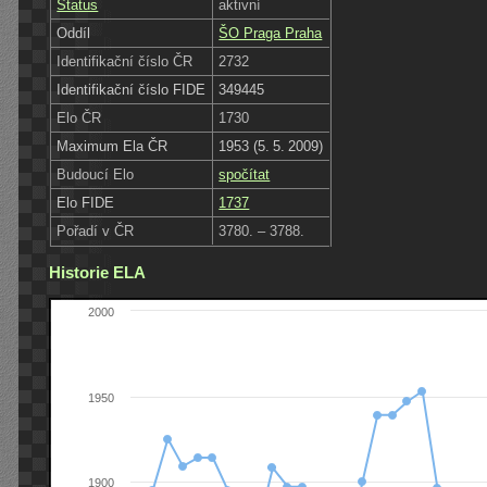
Status
aktivní
Oddíl
ŠO Praga Praha
Identifikační číslo ČR
2732
Identifikační číslo FIDE
349445
Elo ČR
1730
Maximum Ela ČR
1953 (5. 5. 2009)
Budoucí Elo
spočítat
Elo FIDE
1737
Pořadí v ČR
3780. – 3788.
Historie ELA
2000
1950
1900