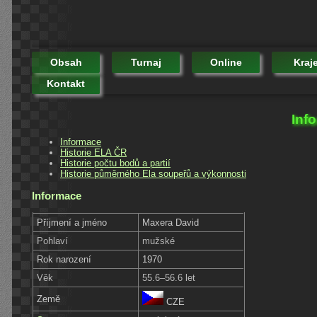
Obsah
Turnaj
Online
Kraj
Kontakt
Inf
Informace
Historie ELA ČR
Historie počtu bodů a partií
Historie půměrného Ela soupeřů a výkonnosti
Informace
Příjmení a jméno
Maxera David
Pohlaví
mužské
Rok narození
1970
Věk
55.6–56.6 let
Země
CZE