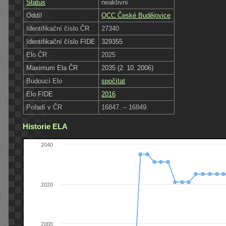
Status
neaktivní
Oddíl
QCC České Budějovice
Identifikační číslo ČR
27340
Identifikační číslo FIDE
329355
Elo ČR
2025
Maximum Ela ČR
2035 (2. 10. 2006)
Budoucí Elo
spočítat
Elo FIDE
2016
Pořadí v ČR
16847. – 16849.
Historie ELA
2040
2020
2000