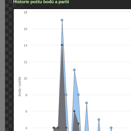
Historie počtu bodů a partií
18
16
14
12
body / partie
10
8
6
4