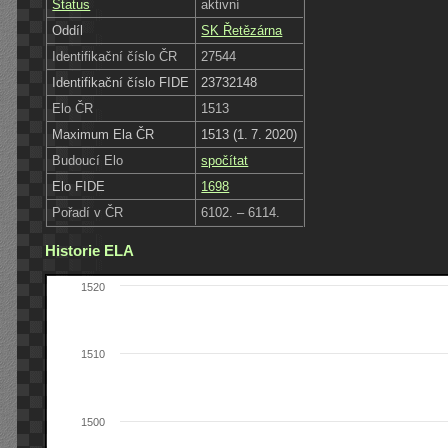
Status
aktivní
Oddíl
SK Řetězárna
Identifikační číslo ČR
27544
Identifikační číslo FIDE
23732148
Elo ČR
1513
Maximum Ela ČR
1513 (1. 7. 2020)
Budoucí Elo
spočítat
Elo FIDE
1698
Pořadí v ČR
6102. – 6114.
Historie ELA
1520
1510
1500