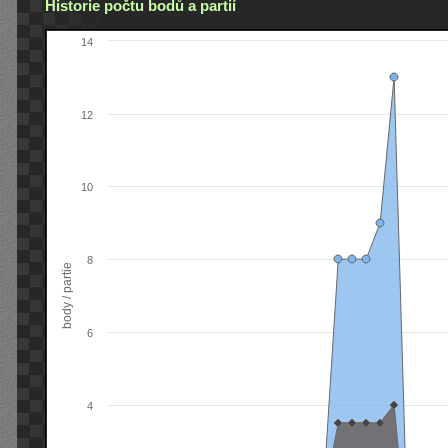
Historie počtu bodů a partií
14
12
10
8
body / partie
6
4