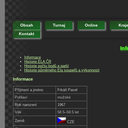
Obsah
Turnaj
Online
Kraj
Kontakt
In
Informace
Historie ELA ČR
Historie počtu bodů a partií
Historie půměrného Ela soupeřů a výkonnosti
Informace
Příjmení a jméno
Frkáň Pavel
Pohlaví
mužské
Rok narození
1967
Věk
58.5–59.5 let
Země
CZE