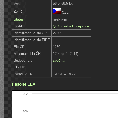
Věk
58.5–59.5 let
Země
CZE
Status
neaktivní
Oddíl
QCC České Budějovice
Identifikační číslo ČR
27809
Identifikační číslo FIDE
Elo ČR
1260
Maximum Ela ČR
1260 (5. 1. 2014)
Budoucí Elo
spočítat
Elo FIDE
Pořadí v ČR
19654. – 19658.
Historie ELA
1262
1260