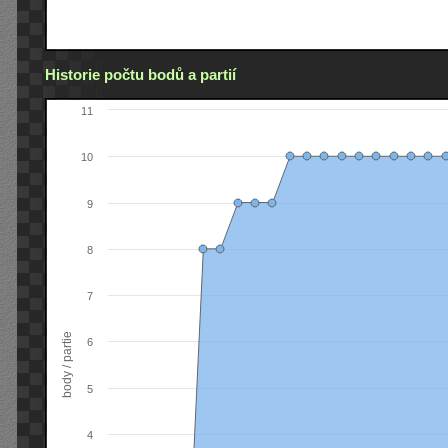
Historie počtu bodů a partií
11
10
9
8
7
body / partie
6
5
4