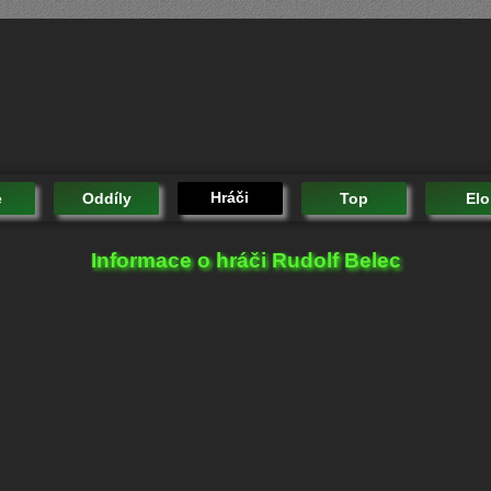
Hráči
e
Oddíly
Top
Elo
Informace o hráči Rudolf Belec