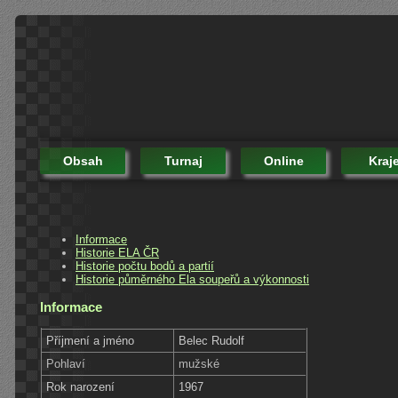
Obsah
Turnaj
Online
Kraj
Informace
Historie ELA ČR
Historie počtu bodů a partií
Historie půměrného Ela soupeřů a výkonnosti
Informace
Příjmení a jméno
Belec Rudolf
Pohlaví
mužské
Rok narození
1967