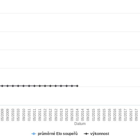
01/2010
09/2015
09/2011
05/2017
05/2013
05/2009
01/2015
01/2011
09/2016
09/2012
05/2014
05/2010
01/2016
01/2012
09/2017
09/2013
09/2009
05/2015
05/2011
01/2017
01/2013
09/2014
09/2010
05/2016
05/2012
01/2014
Datum
průměrné Elo soupeřů
výkonnost