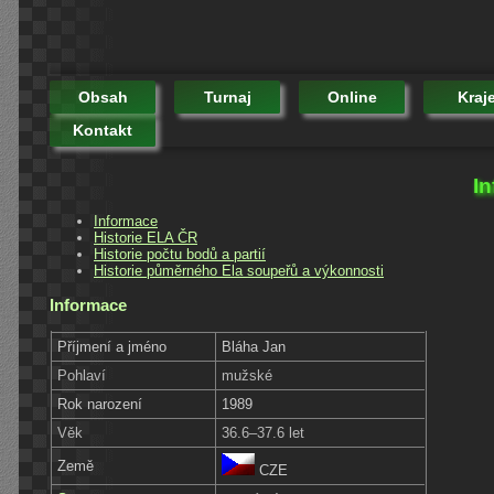
Obsah
Turnaj
Online
Kraj
Kontakt
In
Informace
Historie ELA ČR
Historie počtu bodů a partií
Historie půměrného Ela soupeřů a výkonnosti
Informace
Příjmení a jméno
Bláha Jan
Pohlaví
mužské
Rok narození
1989
Věk
36.6–37.6 let
Země
CZE