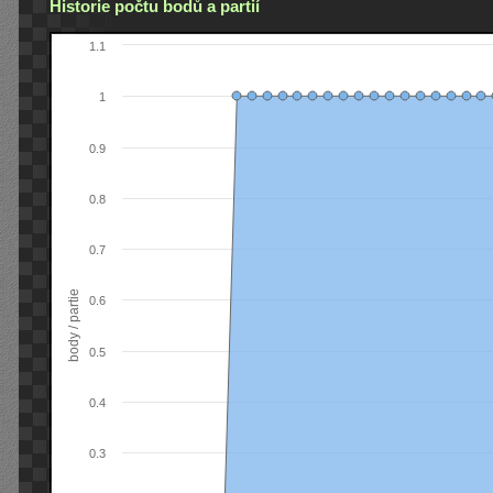
Historie počtu bodů a partií
1.1
1
0.9
0.8
0.7
body / partie
0.6
0.5
0.4
0.3