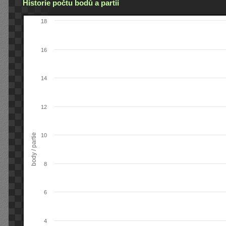
Historie počtu bodů a partií
18
16
14
12
body / partie
10
8
6
4