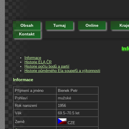
Obsah
Turnaj
Online
Kraj
Kontakt
In
Informace
Historie ELA ČR
Historie počtu bodů a partií
Historie půměrného Ela soupeřů a výkonnosti
Informace
Příjmení a jméno
Bienek Petr
Pohlaví
mužské
Rok narození
1956
Věk
69.5–70.5 let
Země
CZE