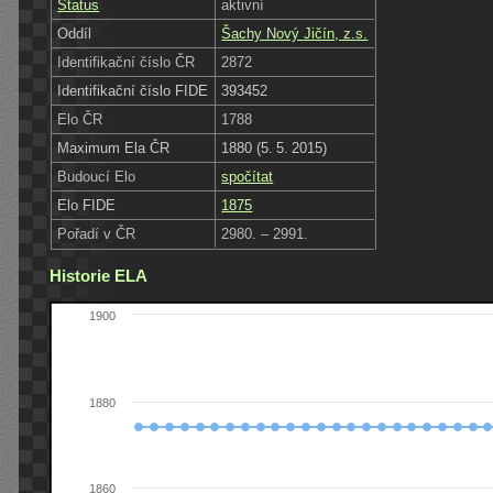
Status
aktivní
Oddíl
Šachy Nový Jičín, z.s.
Identifikační číslo ČR
2872
Identifikační číslo FIDE
393452
Elo ČR
1788
Maximum Ela ČR
1880 (5. 5. 2015)
Budoucí Elo
spočítat
Elo FIDE
1875
Pořadí v ČR
2980. – 2991.
Historie ELA
1900
1880
1860