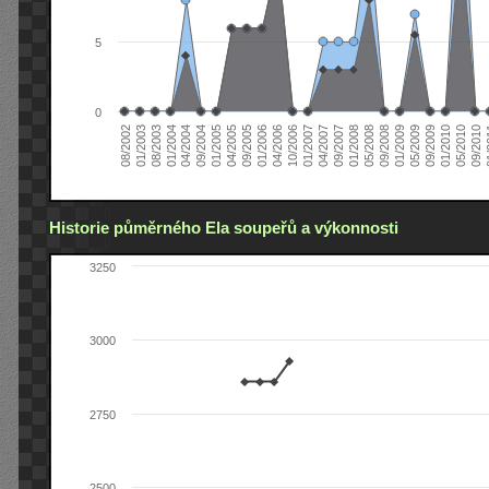
5
0
04/2006
05/2008
09/2004
05/2010
10/2006
08/2002
09/2008
01/2005
09/2010
01/2007
01/2003
01/2009
04/2005
01
04/2007
08/2003
05/2009
09/2005
09/2007
01/2004
09/2009
01/2006
01/2008
04/2004
01/2010
Historie půměrného Ela soupeřů a výkonnosti
3250
3000
2750
2500