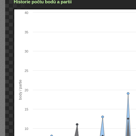
Historie počtu bodů a partií
40
35
30
25
body / partie
20
15
10