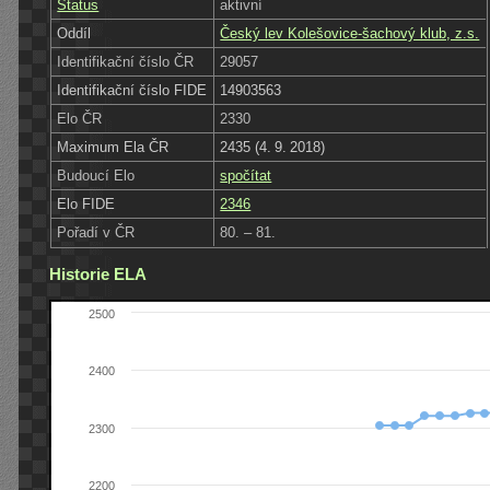
Status
aktivní
Oddíl
Český lev Kolešovice-šachový klub, z.s.
Identifikační číslo ČR
29057
Identifikační číslo FIDE
14903563
Elo ČR
2330
Maximum Ela ČR
2435 (4. 9. 2018)
Budoucí Elo
spočítat
Elo FIDE
2346
Pořadí v ČR
80. – 81.
Historie ELA
2500
2400
2300
2200