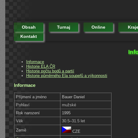
Obsah
Turnaj
Online
Kraj
Kontakt
Inf
Informace
Historie ELA ČR
Historie počtu bodů a partií
Historie půměrného Ela soupeřů a výkonnosti
Informace
Příjmení a jméno
Bauer Daniel
Pohlaví
mužské
Rok narození
1995
Věk
30.5–31.5 let
Země
CZE