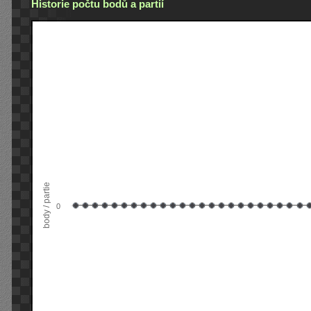
Historie počtu bodů a partií
body / partie
0