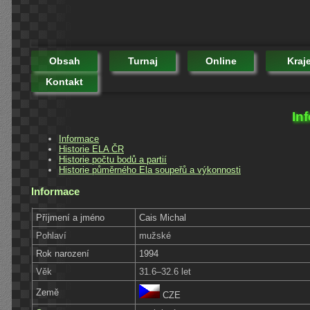
Obsah
Turnaj
Online
Kraj
Kontakt
In
Informace
Historie ELA ČR
Historie počtu bodů a partií
Historie půměrného Ela soupeřů a výkonnosti
Informace
Příjmení a jméno
Cais Michal
Pohlaví
mužské
Rok narození
1994
Věk
31.6–32.6 let
Země
CZE