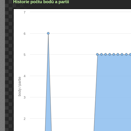
Historie počtu bodů a partií
7
6
5
4
body / partie
3
2