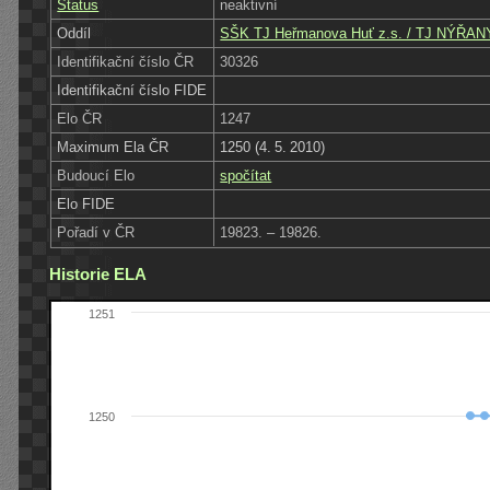
Status
neaktivní
Oddíl
SŠK TJ Heřmanova Huť z.s. / TJ NÝŘANY
Identifikační číslo ČR
30326
Identifikační číslo FIDE
Elo ČR
1247
Maximum Ela ČR
1250 (4. 5. 2010)
Budoucí Elo
spočítat
Elo FIDE
Pořadí v ČR
19823. – 19826.
Historie ELA
1251
1250