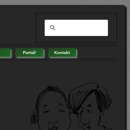
Partiář
Kontakt