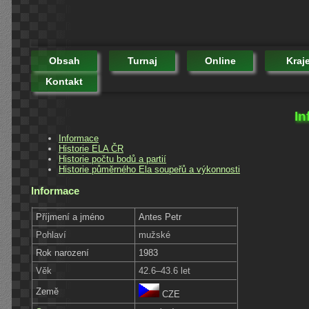
Obsah
Turnaj
Online
Kraj
Kontakt
In
Informace
Historie ELA ČR
Historie počtu bodů a partií
Historie půměrného Ela soupeřů a výkonnosti
Informace
Příjmení a jméno
Antes Petr
Pohlaví
mužské
Rok narození
1983
Věk
42.6–43.6 let
Země
CZE