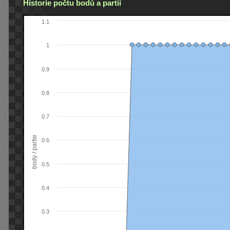
Historie počtu bodů a partií
1.1
1
0.9
0.8
0.7
body / partie
0.6
0.5
0.4
0.3