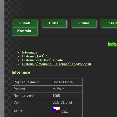
Obsah
Turnaj
Online
Kraj
Kontakt
Inf
Informace
Historie ELA ČR
Historie počtu bodů a partií
Historie půměrného Ela soupeřů a výkonnosti
Informace
Příjmení a jméno
Boček Ondřej
Pohlaví
mužské
Rok narození
1995
Věk
30.5–31.5 let
Země
CZE