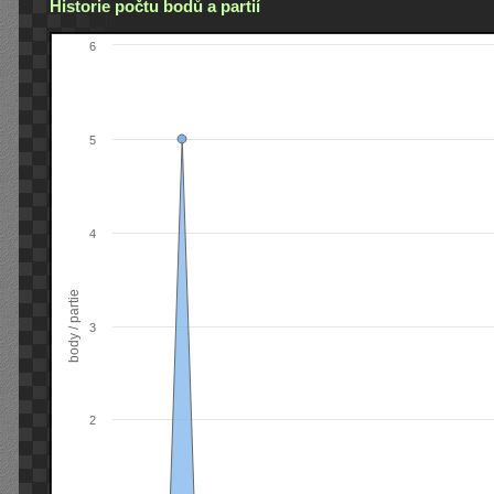
Historie počtu bodů a partií
6
5
4
body / partie
3
2