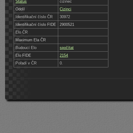
Status
cizinec
Oddíl
Cizinci
Identifikační číslo ČR
30972
Identifikační číslo FIDE
2900521
Elo ČR
Maximum Ela ČR
Budoucí Elo
spočítat
Elo FIDE
2154
Pořadí v ČR
0.