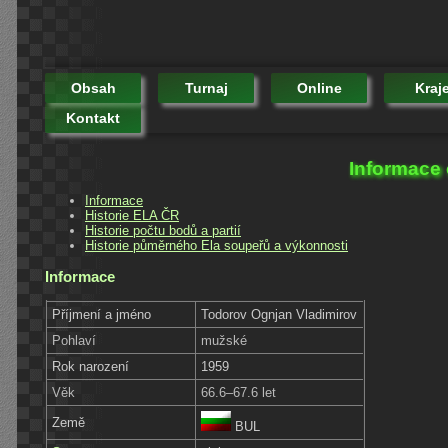
Obsah
Turnaj
Online
Kraj
Kontakt
Informace 
Informace
Historie ELA ČR
Historie počtu bodů a partií
Historie půměrného Ela soupeřů a výkonnosti
Informace
Příjmení a jméno
Todorov Ognjan Vladimirov
Pohlaví
mužské
Rok narození
1959
Věk
66.6–67.6 let
Země
BUL