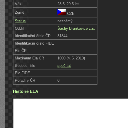
Věk
28.5–29.5 let
Země
CZE
Status
neznámý
Oddíl
Šachy Brankovice z.s.
Identifikační číslo ČR
31844
Identifikační číslo FIDE
Elo ČR
Maximum Ela ČR
1000 (4. 5. 2010)
Budoucí Elo
spočítat
Elo FIDE
Pořadí v ČR
0.
Historie ELA