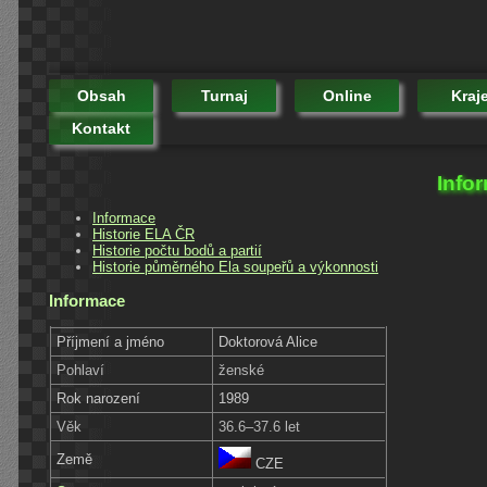
Obsah
Turnaj
Online
Kraj
Kontakt
Info
Informace
Historie ELA ČR
Historie počtu bodů a partií
Historie půměrného Ela soupeřů a výkonnosti
Informace
Příjmení a jméno
Doktorová Alice
Pohlaví
ženské
Rok narození
1989
Věk
36.6–37.6 let
Země
CZE