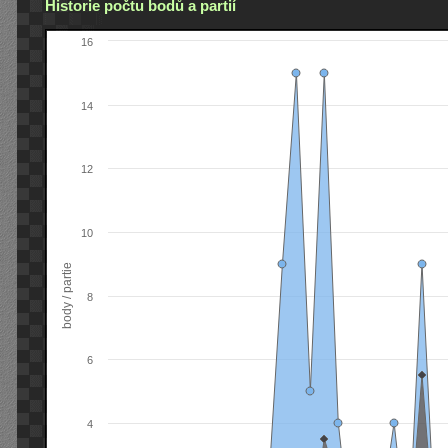
Historie počtu bodů a partií
16
14
12
10
body / partie
8
6
4