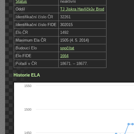
Status
neaktivní
Oddíl
TJ Jiskra Havlíčkův Brod
Identifikační číslo ČR
32261
Identifikační číslo FIDE
302015
Elo ČR
1492
Maximum Ela ČR
1505 (4. 5. 2014)
Budoucí Elo
spočítat
Elo FIDE
1664
Pořadí v ČR
18671. – 18677.
Historie ELA
1550
1500
1450