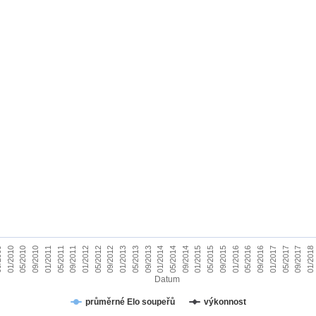
05/2012
01/2018
09
05/2015
09/2012
01/2010
09/2015
01/2013
05/2010
01/2016
05/2013
09/2010
05/2016
09/2013
01/2011
09/2016
01/2014
05/2011
01/2017
05/2014
09/2011
05/2017
09/2014
01/2012
09/2017
01/2015
Datum
průměrné Elo soupeřů
výkonnost