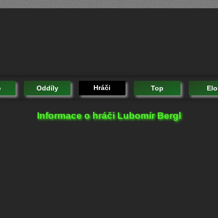
Hráči
e
Oddíly
Top
Elo
Informace o hráči Lubomír Bergl