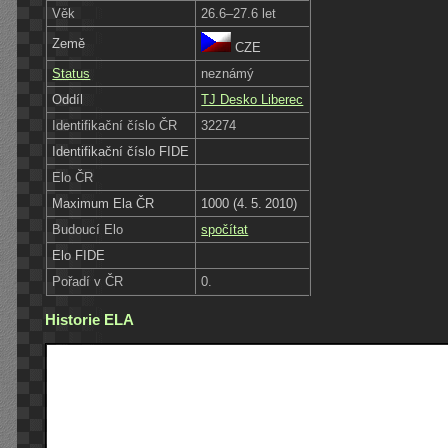
Věk
26.6–27.6 let
Země
CZE
Status
neznámý
Oddíl
TJ Desko Liberec
Identifikační číslo ČR
32274
Identifikační číslo FIDE
Elo ČR
Maximum Ela ČR
1000 (4. 5. 2010)
Budoucí Elo
spočítat
Elo FIDE
Pořadí v ČR
0.
Historie ELA