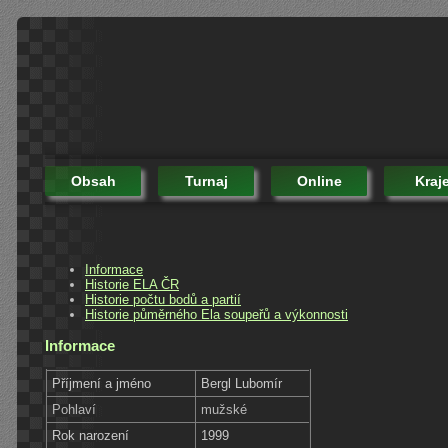
Obsah
Turnaj
Online
Kraj
Informace
Historie ELA ČR
Historie počtu bodů a partií
Historie půměrného Ela soupeřů a výkonnosti
Informace
Příjmení a jméno
Bergl Lubomír
Pohlaví
mužské
Rok narození
1999