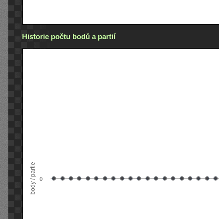
Historie počtu bodů a partií
body / partie
0