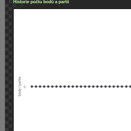
Historie počtu bodů a partií
body / partie
0