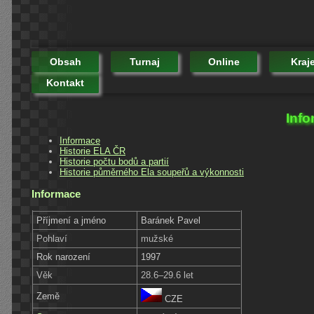
Obsah
Turnaj
Online
Kraj
Kontakt
Info
Informace
Historie ELA ČR
Historie počtu bodů a partií
Historie půměrného Ela soupeřů a výkonnosti
Informace
Příjmení a jméno
Baránek Pavel
Pohlaví
mužské
Rok narození
1997
Věk
28.6–29.6 let
Země
CZE