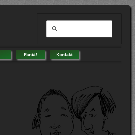
Partiář
Kontakt