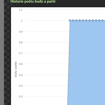
Historie počtu bodů a partií
1.1
1
0.9
0.8
0.7
body / partie
0.6
0.5
0.4
0.3