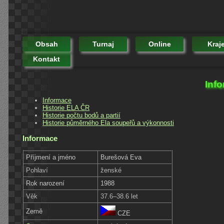
Obsah
Turnaj
Online
Kraj
Kontakt
Inf
Informace
Historie ELA ČR
Historie počtu bodů a partií
Historie půměrného Ela soupeřů a výkonnosti
Informace
Příjmení a jméno
Burešová Eva
Pohlaví
ženské
Rok narození
1988
Věk
37.6–38.6 let
Země
CZE