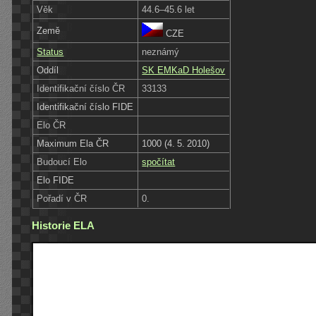
Věk
44.6–45.6 let
Země
CZE
Status
neznámý
Oddíl
SK EMKaD Holešov
Identifikační číslo ČR
33133
Identifikační číslo FIDE
Elo ČR
Maximum Ela ČR
1000 (4. 5. 2010)
Budoucí Elo
spočítat
Elo FIDE
Pořadí v ČR
0.
Historie ELA