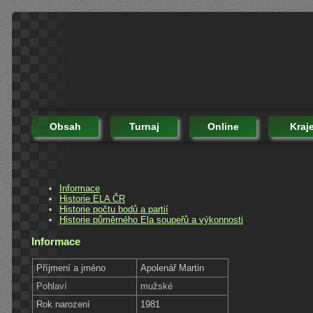
Obsah
Turnaj
Online
Kraj
Informace
Historie ELA ČR
Historie počtu bodů a partií
Historie půměrného Ela soupeřů a výkonnosti
Informace
Příjmení a jméno
Apolenář Martin
Pohlaví
mužské
Rok narození
1981