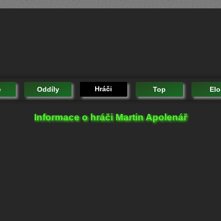
Hráči
e
Oddíly
Top
Elo
Informace o hráči Martin Apolenář