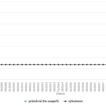
01/2010
09/2015
09/2011
05/2017
05/2013
05/2009
01/2015
01/2011
09/2016
09/2012
05/2014
05/2010
01/2016
01/2012
09/2017
09/2013
09/2009
05/2015
05/2011
01/2017
01/2013
09/2014
09/2010
05/2016
05/2012
01/2014
Datum
průměrné Elo soupeřů
výkonnost