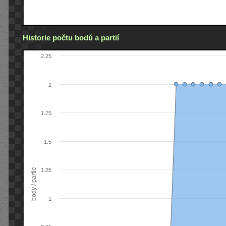
Historie počtu bodů a partií
2.25
2
1.75
1.5
body / partie
1.25
1