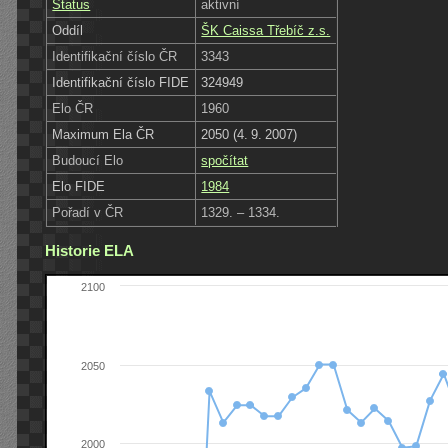
Status
aktivní
Oddíl
ŠK Caissa Třebíč z.s.
Identifikační číslo ČR
3343
Identifikační číslo FIDE
324949
Elo ČR
1960
Maximum Ela ČR
2050 (4. 9. 2007)
Budoucí Elo
spočítat
Elo FIDE
1984
Pořadí v ČR
1329. – 1334.
Historie ELA
2100
2050
2000