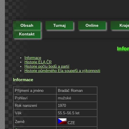
Obsah
Turnaj
Online
Kraj
Kontakt
Info
Informace
Historie ELA ČR
Historie počtu bodů a partií
Historie půměrného Ela soupeřů a výkonnosti
Informace
Příjmení a jméno
Bradáč Roman
Pohlaví
mužské
Rok narození
1970
Věk
55.5–56.5 let
Země
CZE