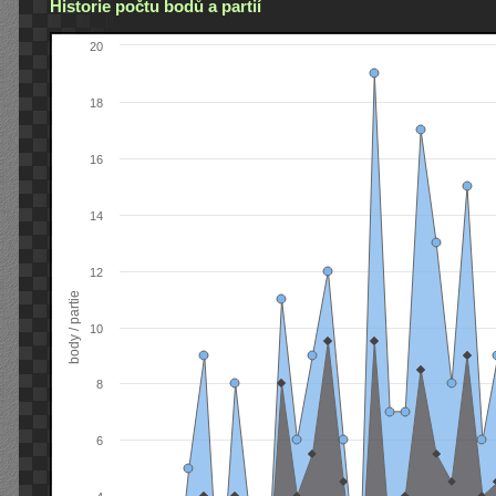
Historie počtu bodů a partií
20
18
16
14
12
body / partie
10
8
6