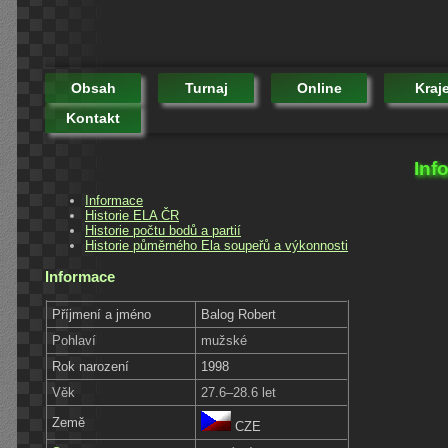
Obsah
Turnaj
Online
Kraj
Kontakt
Inf
Informace
Historie ELA ČR
Historie počtu bodů a partií
Historie půměrného Ela soupeřů a výkonnosti
Informace
Příjmení a jméno
Balog Robert
Pohlaví
mužské
Rok narození
1998
Věk
27.6–28.6 let
Země
CZE