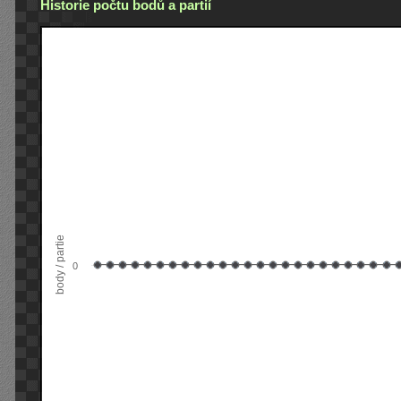
Historie počtu bodů a partií
body / partie
0