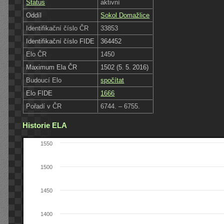
Status
aktivní
Oddíl
Sokol Domažlice
Identifikační číslo ČR
33853
Identifikační číslo FIDE
364452
Elo ČR
1450
Maximum Ela ČR
1502 (5. 5. 2016)
Budoucí Elo
spočítat
Elo FIDE
1666
Pořadí v ČR
6744. – 6755.
Historie ELA
1550
1500
1450
1400