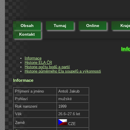
Obsah
Turnaj
Online
Kraj
Kontakt
Inf
Informace
Historie ELA ČR
Historie počtu bodů a partií
Historie půměrného Ela soupeřů a výkonnosti
Informace
Příjmení a jméno
Antoš Jakub
Pohlaví
mužské
Rok narození
1999
Věk
26.6–27.6 let
Země
CZE