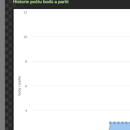
Historie počtu bodů a partií
12
10
8
body / partie
6
4