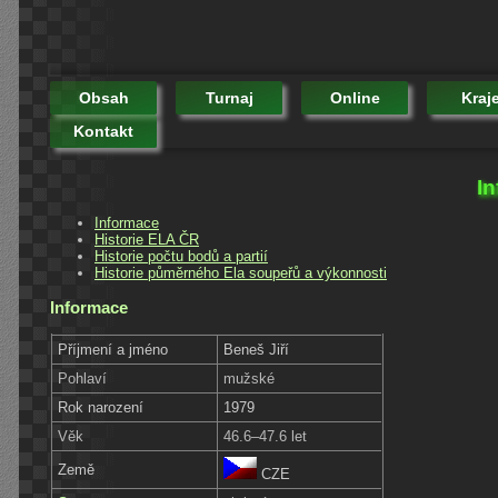
Obsah
Turnaj
Online
Kraj
Kontakt
In
Informace
Historie ELA ČR
Historie počtu bodů a partií
Historie půměrného Ela soupeřů a výkonnosti
Informace
Příjmení a jméno
Beneš Jiří
Pohlaví
mužské
Rok narození
1979
Věk
46.6–47.6 let
Země
CZE