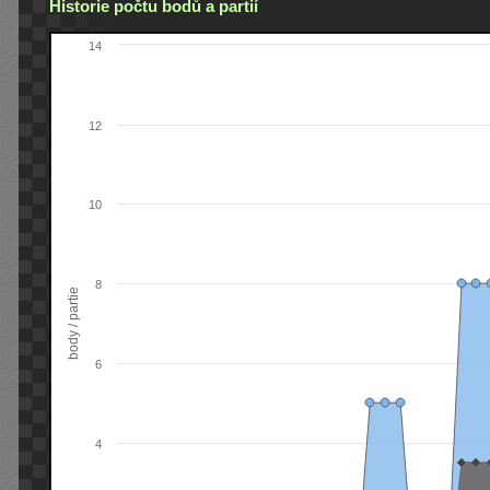
Historie počtu bodů a partií
14
12
10
8
body / partie
6
4