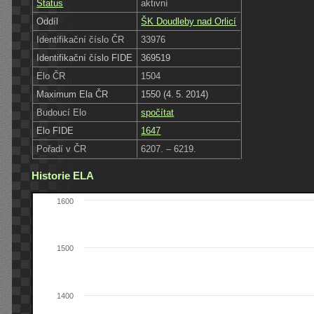
Status
aktivní
Oddíl
ŠK Doudleby nad Orlicí
Identifikační číslo ČR
33976
Identifikační číslo FIDE
369519
Elo ČR
1504
Maximum Ela ČR
1550 (4. 5. 2014)
Budoucí Elo
spočítat
Elo FIDE
1647
Pořadí v ČR
6207. – 6219.
Historie ELA
1600
1500
1400