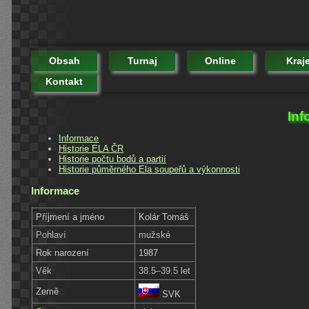
Obsah
Turnaj
Online
Kraj
Kontakt
Inf
Informace
Historie ELA ČR
Historie počtu bodů a partií
Historie půměrného Ela soupeřů a výkonnosti
Informace
Příjmení a jméno
Kolár Tomáš
Pohlaví
mužské
Rok narození
1987
Věk
38.5–39.5 let
Země
SVK