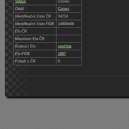
Status
cizinec
Oddíl
Cizinci
Identifikační číslo ČR
34214
Identifikační číslo FIDE
14909448
Elo ČR
Maximum Ela ČR
Budoucí Elo
spočítat
Elo FIDE
1997
Pořadí v ČR
0.