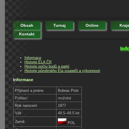
Obsah
Turnaj
Online
Kraj
Kontakt
Inf
Informace
Historie ELA ČR
Historie počtu bodů a partií
Historie půměrného Ela soupeřů a výkonnosti
Informace
Příjmení a jméno
Bobras Piotr
Pohlaví
mužské
Rok narození
1977
Věk
48.5–49.5 let
Země
POL