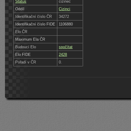
Status
cizinec
Oddíl
Cizinci
Identifikační číslo ČR
34272
Identifikační číslo FIDE
1106880
Elo ČR
Maximum Ela ČR
Budoucí Elo
spočítat
Elo FIDE
2428
Pořadí v ČR
0.