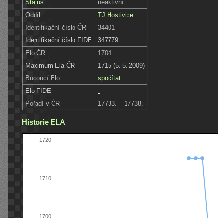
Status
neaktivní
Oddíl
TJ Hostivice
Identifikační číslo ČR
34401
Identifikační číslo FIDE
347779
Elo ČR
1704
Maximum Ela ČR
1715 (5. 5. 2009)
Budoucí Elo
spočítat
Elo FIDE
Pořadí v ČR
17733. – 17738.
Historie ELA
1720
1710
1700