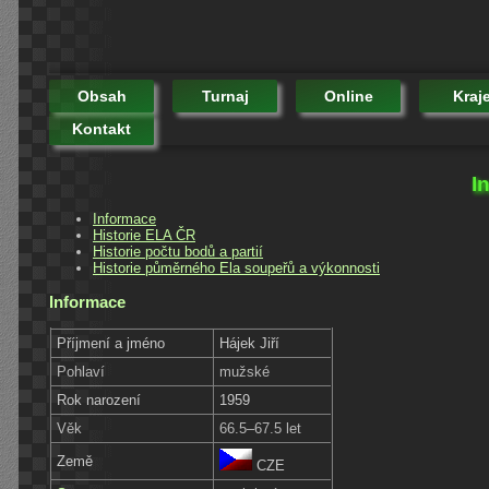
Obsah
Turnaj
Online
Kraj
Kontakt
I
Informace
Historie ELA ČR
Historie počtu bodů a partií
Historie půměrného Ela soupeřů a výkonnosti
Informace
Příjmení a jméno
Hájek Jiří
Pohlaví
mužské
Rok narození
1959
Věk
66.5–67.5 let
Země
CZE