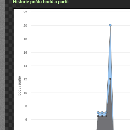
Historie počtu bodů a partií
22
20
18
16
14
body / partie
12
10
8
6