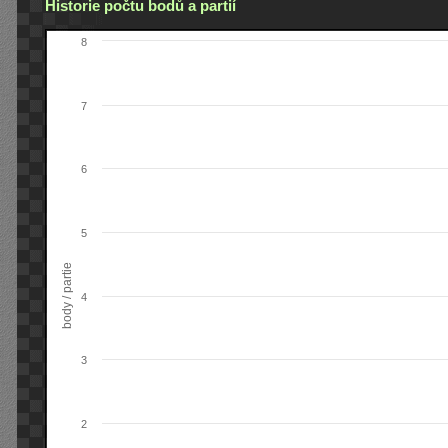
Historie počtu bodů a partií
8
7
6
5
body / partie
4
3
2