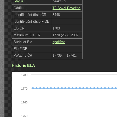
Status
neaktivní
Oddíl
TJ Sokol Rovečné
Identifikační číslo ČR
3448
Identifikační číslo FIDE
Elo ČR
1703
Maximum Ela ČR
1770 (25. 8. 2002)
Budoucí Elo
spočítat
Elo FIDE
Pořadí v ČR
17739. – 17741.
Historie ELA
1780
1770
1760
1750