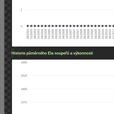
1
0
01/2005
09/2010
08/2002
09/2008
10/2006
09/2004
05/2010
05/2008
04/2006
04/2004
01/2010
01/2008
01/2006
01/2004
09/2009
09/2007
09/2005
08/2003
05/2009
04/2007
04/2005
01/2
01/2003
01/2009
01/2007
Historie půměrného Ela soupeřů a výkonnosti
1650
1625
1600
1575