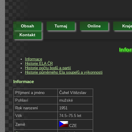
Obsah
Turnaj
Online
Kraj
Kontakt
Info
Informace
Historie ELA ČR
Historie počtu bodů a partií
Historie půměrného Ela soupeřů a výkonnosti
Informace
Příjmení a jméno
Čuhel Vítězslav
Pohlaví
mužské
Rok narození
1951
Věk
74.5–75.5 let
Země
CZE