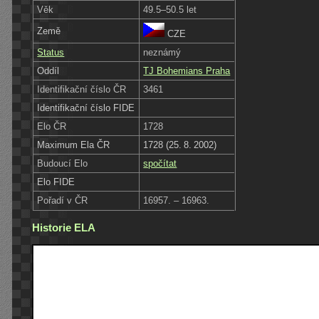
Věk
49.5–50.5 let
Země
CZE
Status
neznámý
Oddíl
TJ Bohemians Praha
Identifikační číslo ČR
3461
Identifikační číslo FIDE
Elo ČR
1728
Maximum Ela ČR
1728 (25. 8. 2002)
Budoucí Elo
spočítat
Elo FIDE
Pořadí v ČR
16957. – 16963.
Historie ELA