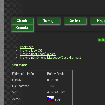
Obsah
Turnaj
Online
Kraj
Kontakt
Inf
Informace
Historie ELA ČR
Historie počtu bodů a partií
Historie půměrného Ela soupeřů a výkonnosti
Informace
Příjmení a jméno
Bašný David
Pohlaví
mužské
Rok narození
1983
Věk
42.5–43.5 let
Země
CZE