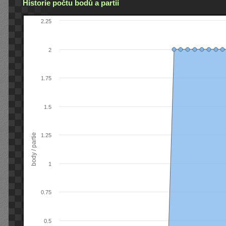
Historie počtu bodů a partií
2.25
2
1.75
1.5
body / partie
1.25
1
0.75
0.5