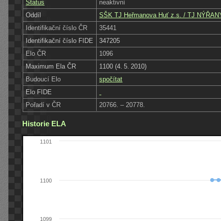
Status
neaktivní
Oddíl
SŠK TJ Heřmanova Huť z.s. / TJ NÝŘANY
Identifikační číslo ČR
35441
Identifikační číslo FIDE
347205
Elo ČR
1096
Maximum Ela ČR
1100 (4. 5. 2010)
Budoucí Elo
spočítat
Elo FIDE
Pořadí v ČR
20766. – 20778.
Historie ELA
1101
1100
1099