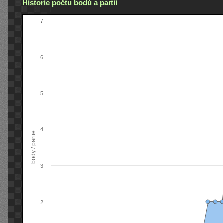
Historie počtu bodů a partií
7
6
5
4
body / partie
3
2