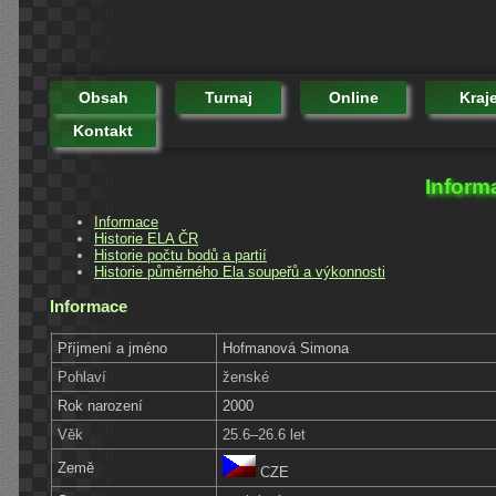
Obsah
Turnaj
Online
Kraj
Kontakt
Inform
Informace
Historie ELA ČR
Historie počtu bodů a partií
Historie půměrného Ela soupeřů a výkonnosti
Informace
Příjmení a jméno
Hofmanová Simona
Pohlaví
ženské
Rok narození
2000
Věk
25.6–26.6 let
Země
CZE