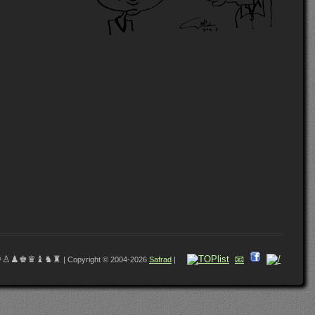
♔♙♟♚♛♝♞♜
📧
| Copyright © 2004-2026
Safrad
|