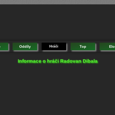
Hráči
e
Oddíly
Top
Elo
Informace o hráči Radovan Dibala