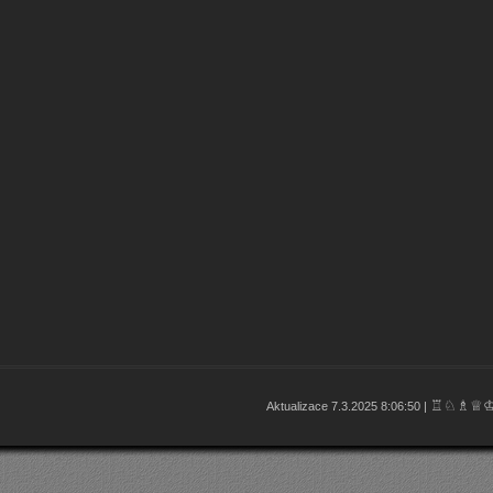
♖♘♗♕
Aktualizace 7.3.2025 8:06:50 |