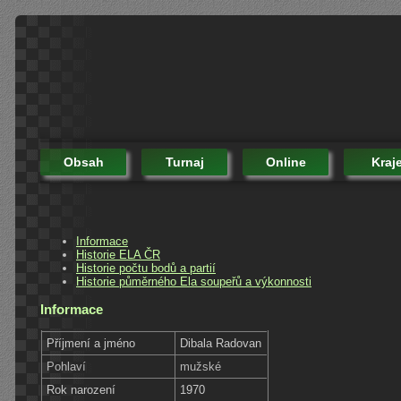
Obsah
Turnaj
Online
Kraj
Informace
Historie ELA ČR
Historie počtu bodů a partií
Historie půměrného Ela soupeřů a výkonnosti
Informace
Příjmení a jméno
Dibala Radovan
Pohlaví
mužské
Rok narození
1970