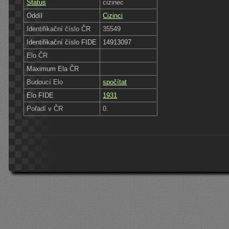
Status
cizinec
Oddíl
Cizinci
Identifikační číslo ČR
35549
Identifikační číslo FIDE
14913097
Elo ČR
Maximum Ela ČR
Budoucí Elo
spočítat
Elo FIDE
1931
Pořadí v ČR
0.