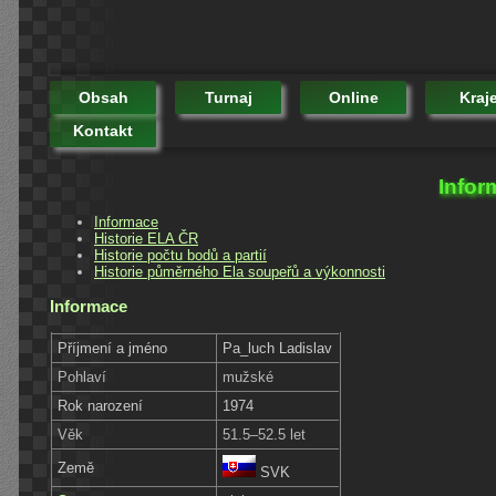
Obsah
Turnaj
Online
Kraj
Kontakt
Infor
Informace
Historie ELA ČR
Historie počtu bodů a partií
Historie půměrného Ela soupeřů a výkonnosti
Informace
Příjmení a jméno
Pa_luch Ladislav
Pohlaví
mužské
Rok narození
1974
Věk
51.5–52.5 let
Země
SVK