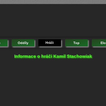
Hráči
e
Oddíly
Top
Elo
Informace o hráči Kamil Stachowiak