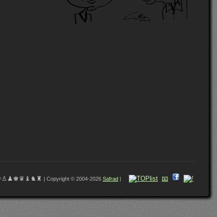
♔♙♟♚♛♝♞♜
📧
| Copyright © 2004-2026
Safrad
|