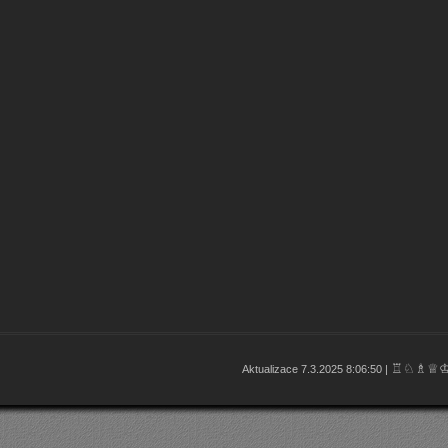
♖♘♗♕
Aktualizace 7.3.2025 8:06:50 |