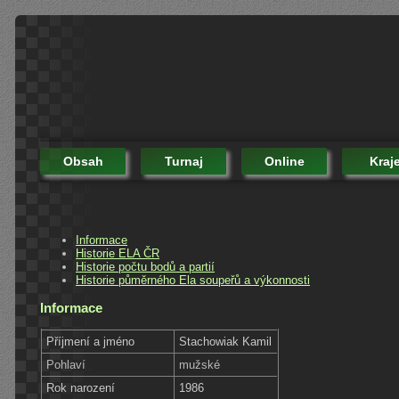
Obsah
Turnaj
Online
Kraj
Informace
Historie ELA ČR
Historie počtu bodů a partií
Historie půměrného Ela soupeřů a výkonnosti
Informace
Příjmení a jméno
Stachowiak Kamil
Pohlaví
mužské
Rok narození
1986