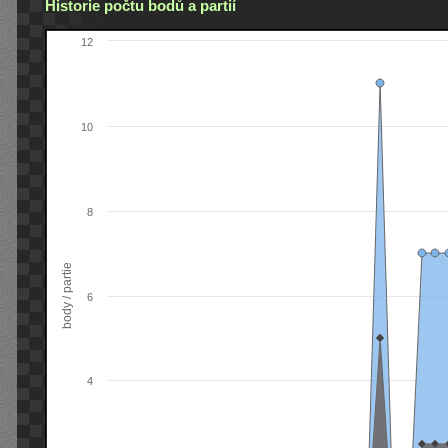
Historie počtu bodů a partií
12
10
8
body / partie
6
4