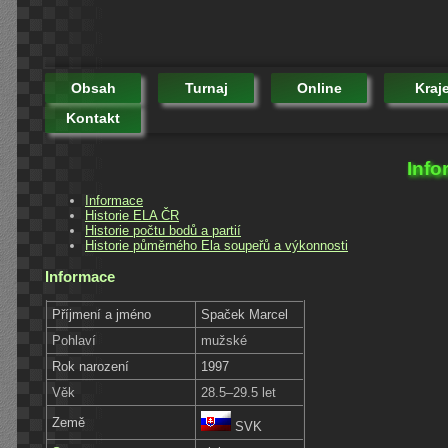
Obsah
Turnaj
Online
Kraj
Kontakt
Info
Informace
Historie ELA ČR
Historie počtu bodů a partií
Historie půměrného Ela soupeřů a výkonnosti
Informace
Příjmení a jméno
Spaček Marcel
Pohlaví
mužské
Rok narození
1997
Věk
28.5–29.5 let
Země
SVK