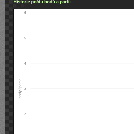
Historie počtu bodů a partií
6
5
4
body / partie
3
2