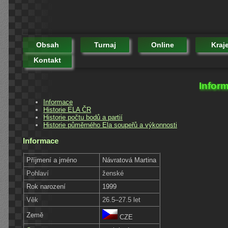
Obsah
Turnaj
Online
Kraj
Kontakt
Inform
Informace
Historie ELA ČR
Historie počtu bodů a partií
Historie půměrného Ela soupeřů a výkonnosti
Informace
Příjmení a jméno
Návratová Martina
Pohlaví
ženské
Rok narození
1999
Věk
26.5–27.5 let
Země
CZE