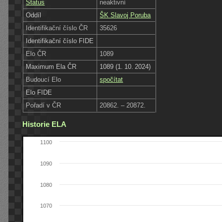
Status
neaktivní
Oddíl
ŠK Slavoj Poruba
Identifikační číslo ČR
35626
Identifikační číslo FIDE
Elo ČR
1089
Maximum Ela ČR
1089 (1. 10. 2024)
Budoucí Elo
spočítat
Elo FIDE
Pořadí v ČR
20862. – 20872.
Historie ELA
1100
1090
1080
1070