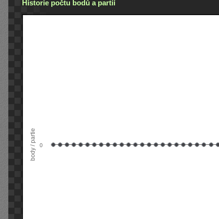
Historie počtu bodů a partií
body / partie
0