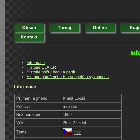
Obsah
Turnaj
Online
Kraj
Kontakt
Inf
Informace
Historie ELA ČR
Historie počtu bodů a partií
Historie půměrného Ela soupeřů a výkonnosti
Informace
Příjmení a jméno
Knesl Lukáš
Pohlaví
mužské
Rok narození
1999
Věk
26.5–27.5 let
Země
CZE