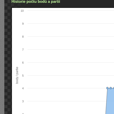
Historie počtu bodů a partií
10
9
8
7
6
body / partie
5
4
3