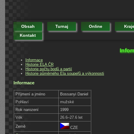
Obsah
Turnaj
Online
Kraj
Kontakt
Infor
Informace
Historie ELA ČR
Historie počtu bodů a partií
Historie půměrného Ela soupeřů a výkonnosti
Informace
Příjmení a jméno
Bossanyi Daniel
Pohlaví
mužské
Rok narození
1999
Věk
26.6–27.6 let
Země
CZE