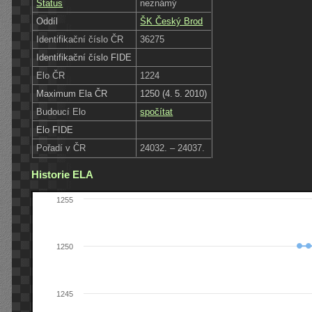
Status
neznámý
Oddíl
ŠK Český Brod
Identifikační číslo ČR
36275
Identifikační číslo FIDE
Elo ČR
1224
Maximum Ela ČR
1250 (4. 5. 2010)
Budoucí Elo
spočítat
Elo FIDE
Pořadí v ČR
24032. – 24037.
Historie ELA
1255
1250
1245