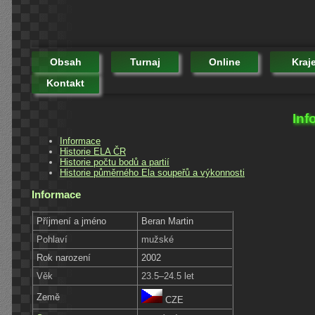
Obsah
Turnaj
Online
Kraj
Kontakt
Inf
Informace
Historie ELA ČR
Historie počtu bodů a partií
Historie půměrného Ela soupeřů a výkonnosti
Informace
Příjmení a jméno
Beran Martin
Pohlaví
mužské
Rok narození
2002
Věk
23.5–24.5 let
Země
CZE