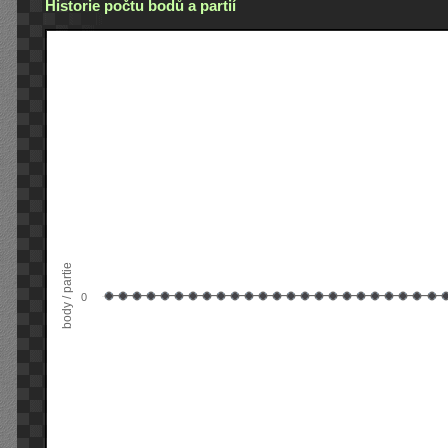
Historie počtu bodů a partií
body / partie
0