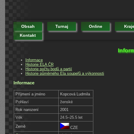
Obsah
Turnaj
Online
Kraj
Kontakt
Infor
Informace
Historie ELA ČR
Historie počtu bodů a partií
Historie půměrného Ela soupeřů a výkonnosti
Informace
Příjmení a jméno
Kopcová Ludmila
Pohlaví
ženské
Rok narození
2001
Věk
24.5–25.5 let
Země
CZE