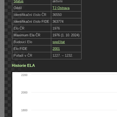
Status
aktivní
Oddíl
TJ Ostrava
Identifikační číslo ČR
36550
Identifikační číslo FIDE
363774
Elo ČR
1976
Maximum Ela ČR
1976 (1. 10. 2024)
Budoucí Elo
spočítat
Elo FIDE
2001
Pořadí v ČR
1227. – 1232.
Historie ELA
2200
2000
1800