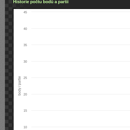
Historie počtu bodů a partií
45
40
35
30
body / partie
25
20
15
10