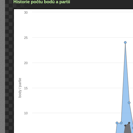
Historie počtu bodů a partií
30
25
20
body / partie
15
10