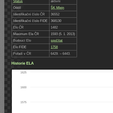
Status
aktivní
Oddíl
ŠK Mlejn
Identifikační číslo ČR
36552
Identifikační číslo FIDE
368130
Elo ČR
1482
Maximum Ela ČR
1593 (5. 1. 2013)
Budoucí Elo
spočítat
Elo FIDE
1758
Pořadí v ČR
6429. – 6443.
Historie ELA
1625
1600
1575