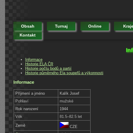
Obsah
Turnaj
Online
Kraj
Kontakt
In
Informace
Historie ELA ČR
Historie počtu bodů a partií
Historie půměrného Ela soupeřů a výkonnosti
Informace
Příjmení a jméno
Kalík Josef
Pohlaví
mužské
Rok narození
1944
Věk
81.5–82.5 let
Země
CZE