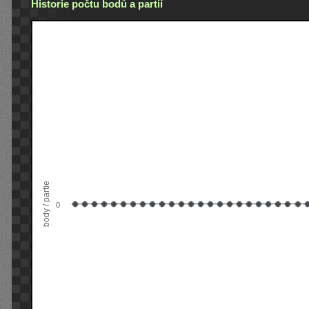
Historie počtu bodů a partií
body / partie
0