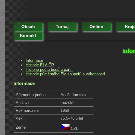
Obsah
Turnaj
Online
Kraj
Kontakt
Info
Informace
Historie ELA ČR
Historie počtu bodů a partií
Historie půměrného Ela soupeřů a výkonnosti
Informace
Příjmení a jméno
Anděl Jaroslav
Pohlaví
mužské
Rok narození
1950
Věk
75.5–76.5 let
Země
CZE