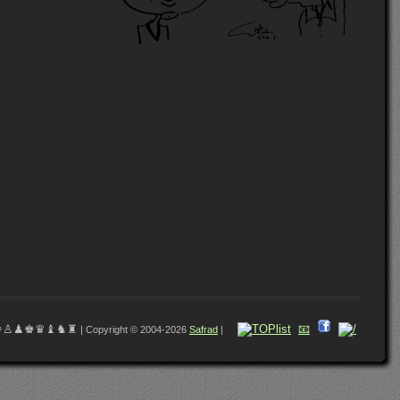
♔♙♟♚♛♝♞♜
📧
| Copyright © 2004-2026
Safrad
|