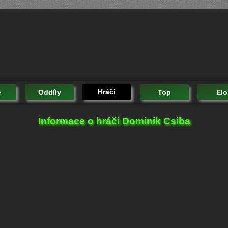
Hráči
e
Oddíly
Top
Elo
Informace o hráči Dominik Csiba