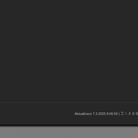
♖♘♗♕
Aktualizace 7.3.2025 8:06:50 |