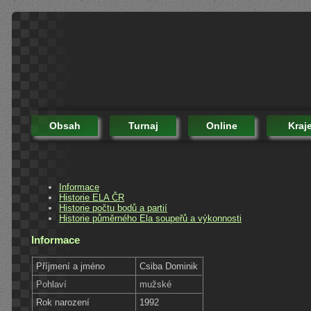
Obsah
Turnaj
Online
Kraj
Informace
Historie ELA ČR
Historie počtu bodů a partií
Historie půměrného Ela soupeřů a výkonnosti
Informace
Příjmení a jméno
Csiba Dominik
Pohlaví
mužské
Rok narození
1992