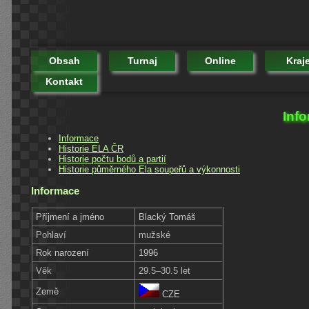
Obsah
Turnaj
Online
Kraj
Kontakt
Inf
Informace
Historie ELA ČR
Historie počtu bodů a partií
Historie půměrného Ela soupeřů a výkonnosti
Informace
Příjmení a jméno
Blacký Tomáš
Pohlaví
mužské
Rok narození
1996
Věk
29.5–30.5 let
Země
CZE