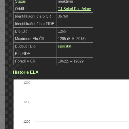
Status
neaktivní
Oddíl
TJ Sokol Postřekov
Identifikační číslo ČR
36760
Identifikační číslo FIDE
Elo ČR
1265
Maximum Ela ČR
1265 (5. 5. 2015)
Budoucí Elo
spočítat
Elo FIDE
Pořadí v ČR
19622. – 19629.
Historie ELA
1300
1250
1200