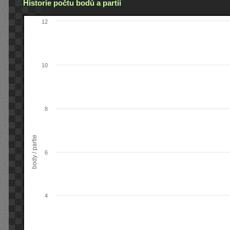
Historie počtu bodů a partií
12
10
8
body / partie
6
4