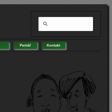
Partiář
Kontakt